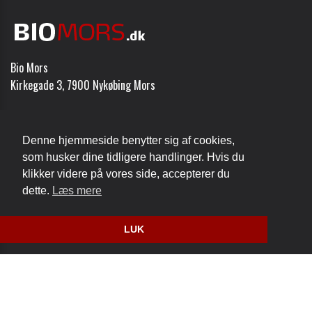
Bio Mors
Kirkegade 3, 7900 Nykøbing Mors
Telefon:
97 72 02 64
Email:
post@biomors.dk
Denne hjemmeside benytter sig af cookies,
som husker dine tidligere handlinger. Hvis du
Cookie- og privatlivspolitik
klikker videre på vores side, accepterer du
dette.
Læs mere
Website og billetsystem fra ebillet a/s
LUK